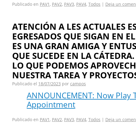
Publicado en
PAV1
,
PAV2
,
PAV3
,
PAV4
,
Todos
|
Deja un comen
ATENCIÓN A LES ACTUALES E
EGRESADOS QUE SIGAN EN EL
ES UNA GRAN AMIGA Y ENTUS
QUE SUCEDE EN LA CÁTEDRA.
LO QUE PODEMOS APROVECH
NUESTRA TAREA Y PROYECTOS
Publicado el
18/07/2023
por
campos
ANNOUNCEMENT: Now Play Th
Appointment
Publicado en
PAV1
,
PAV2
,
PAV3
,
PAV4
,
Todos
|
Deja un comen