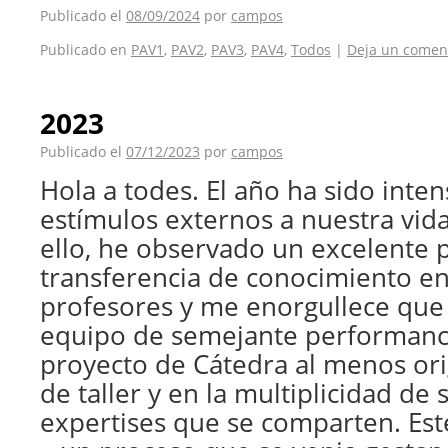
Publicado el
08/09/2024
por
campos
Publicado en
PAV1
,
PAV2
,
PAV3
,
PAV4
,
Todos
|
Deja un comen
2023
Publicado el
07/12/2023
por
campos
Hola a todes. El año ha sido int
estímulos externos a nuestra vid
ello, he observado un excelente 
transferencia de conocimiento en
profesores y me enorgullece que
equipo de semejante performan
proyecto de Cátedra al menos orig
de taller y en la multiplicidad de 
expertises que se comparten. Est