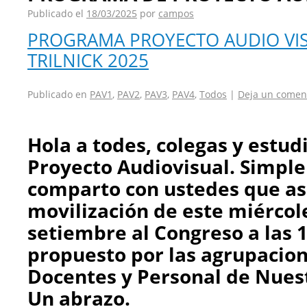
Publicado el
18/03/2025
por
campos
PROGRAMA PROYECTO AUDIO VI
TRILNICK 2025
Publicado en
PAV1
,
PAV2
,
PAV3
,
PAV4
,
Todos
|
Deja un comen
Hola a todes, colegas y estud
Proyecto Audiovisual. Simpl
comparto con ustedes que asi
movilización de este miércol
setiembre al Congreso a las 
propuesto por las agrupacio
Docentes y Personal de Nues
Un abrazo.