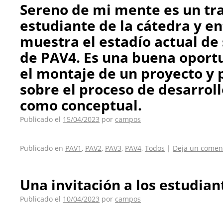
Sereno de mi mente es un tr
estudiante de la cátedra y en
muestra el estadío actual de 
de PAV4. Es una buena oport
el montaje de un proyecto y 
sobre el proceso de desarroll
como conceptual.
Publicado el
15/04/2023
por
campos
Publicado en
PAV1
,
PAV2
,
PAV3
,
PAV4
,
Todos
|
Deja un comen
Una invitación a los estudia
Publicado el
10/04/2023
por
campos