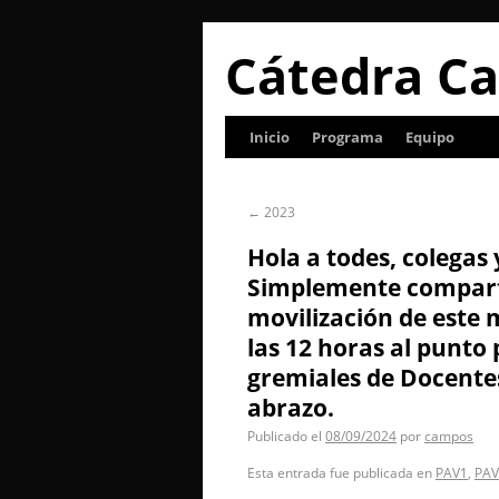
Cátedra Ca
Inicio
Programa
Equipo
←
2023
Hola a todes, colegas
Simplemente comparto
movilización de este 
las 12 horas al punto
gremiales de Docente
abrazo.
Publicado el
08/09/2024
por
campos
Esta entrada fue publicada en
PAV1
,
PAV