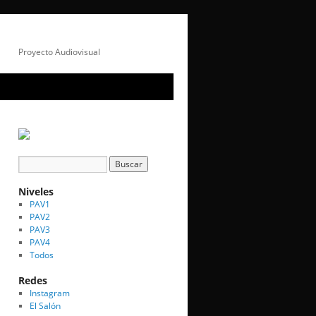
Proyecto Audiovisual
Niveles
PAV1
PAV2
PAV3
PAV4
Todos
Redes
Instagram
El Salón