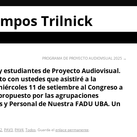
mpos Trilnick
PROGRAMA DE PROYECTO AUDIOVISUAL 2025
→
 y estudiantes de Proyecto Audiovisual.
 con ustedes que asistiré a la
miércoles 11 de setiembre al Congreso a
 propuesto por las agrupaciones
s y Personal de Nuestra FADU UBA. Un
2
,
PAV3
,
PAV4
,
Todos
. Guarda el
enlace permanente
.