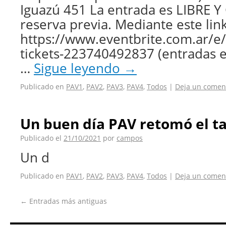
Iguazú 451 La entrada es LIBRE Y
reserva previa. Mediante este link
https://www.eventbrite.com.ar/
tickets-223740492837 (entradas 
…
Sigue leyendo
→
Publicado en
PAV1
,
PAV2
,
PAV3
,
PAV4
,
Todos
|
Deja un comen
Un buen día PAV retomó el ta
Publicado el
21/10/2021
por
campos
Un d
Publicado en
PAV1
,
PAV2
,
PAV3
,
PAV4
,
Todos
|
Deja un comen
←
Entradas más antiguas