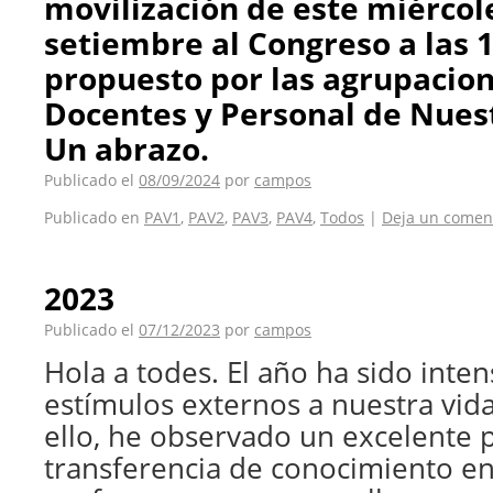
movilización de este miércol
setiembre al Congreso a las 
propuesto por las agrupacio
Docentes y Personal de Nues
Un abrazo.
Publicado el
08/09/2024
por
campos
Publicado en
PAV1
,
PAV2
,
PAV3
,
PAV4
,
Todos
|
Deja un comen
2023
Publicado el
07/12/2023
por
campos
Hola a todes. El año ha sido int
estímulos externos a nuestra vid
ello, he observado un excelente 
transferencia de conocimiento en