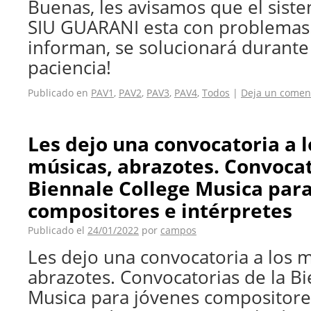
Buenas, les avisamos que el siste
SIU GUARANI esta con problemas
informan, se solucionará durante 
paciencia!
Publicado en
PAV1
,
PAV2
,
PAV3
,
PAV4
,
Todos
|
Deja un comen
Les dejo una convocatoria a 
músicas, abrazotes. Convocat
Biennale College Musica par
compositores e intérpretes
Publicado el
24/01/2022
por
campos
Les dejo una convocatoria a los m
abrazotes. Convocatorias de la B
Musica para jóvenes compositores