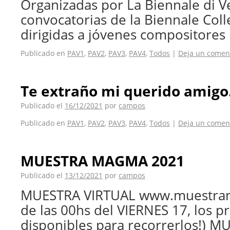
Organizadas por La Biennale di V
convocatorias de la Biennale Col
dirigidas a jóvenes compositores
Publicado en
PAV1
,
PAV2
,
PAV3
,
PAV4
,
Todos
|
Deja un comen
Te extraño mi querido amigo
Publicado el
16/12/2021
por
campos
Publicado en
PAV1
,
PAV2
,
PAV3
,
PAV4
,
Todos
|
Deja un comen
MUESTRA MAGMA 2021
Publicado el
13/12/2021
por
campos
MUESTRA VIRTUAL www.muestrama
de las 00hs del VIERNES 17, los p
disponibles para recorrerlos!) 