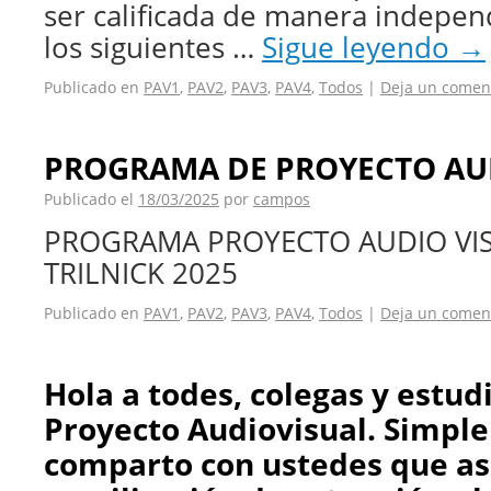
ser calificada de manera indepen
los siguientes …
Sigue leyendo
→
Publicado en
PAV1
,
PAV2
,
PAV3
,
PAV4
,
Todos
|
Deja un comen
PROGRAMA DE PROYECTO AUD
Publicado el
18/03/2025
por
campos
PROGRAMA PROYECTO AUDIO VI
TRILNICK 2025
Publicado en
PAV1
,
PAV2
,
PAV3
,
PAV4
,
Todos
|
Deja un comen
Hola a todes, colegas y estud
Proyecto Audiovisual. Simpl
comparto con ustedes que asi