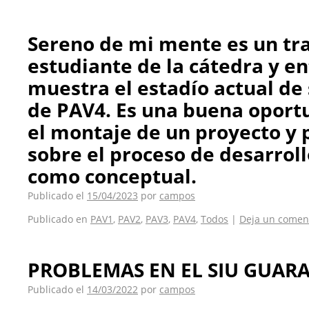
Sereno de mi mente es un tr
estudiante de la cátedra y en
muestra el estadío actual de 
de PAV4. Es una buena oport
el montaje de un proyecto y 
sobre el proceso de desarroll
como conceptual.
Publicado el
15/04/2023
por
campos
Publicado en
PAV1
,
PAV2
,
PAV3
,
PAV4
,
Todos
|
Deja un comen
PROBLEMAS EN EL SIU GUAR
Publicado el
14/03/2022
por
campos