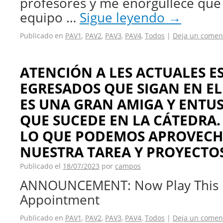
profesores y me enorgullece que
equipo …
Sigue leyendo
→
Publicado en
PAV1
,
PAV2
,
PAV3
,
PAV4
,
Todos
|
Deja un comen
ATENCIÓN A LES ACTUALES E
EGRESADOS QUE SIGAN EN EL
ES UNA GRAN AMIGA Y ENTUS
QUE SUCEDE EN LA CÁTEDRA.
LO QUE PODEMOS APROVECH
NUESTRA TAREA Y PROYECTOS
Publicado el
18/07/2023
por
campos
ANNOUNCEMENT: Now Play This D
Appointment
Publicado en
PAV1
,
PAV2
,
PAV3
,
PAV4
,
Todos
|
Deja un comen