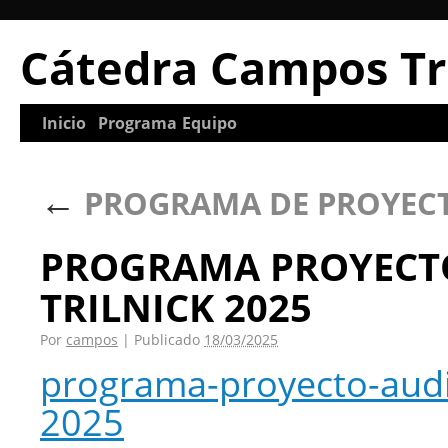
Cátedra Campos Tr
Inicio
Programa
Equipo
←
PROGRAMA DE PROYECT
PROGRAMA PROYECTO
TRILNICK 2025
Por
campos
|
Publicado
18/03/2025
programa-proyecto-audio
2025