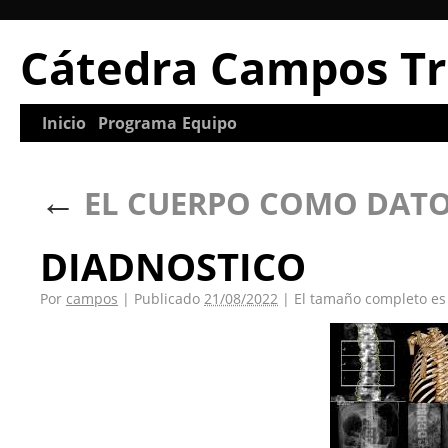
Cátedra Campos Tr
Inicio
Programa
Equipo
←
EL CUERPO COMO DAT
DIADNOSTICO
Por
campos
|
Publicado
21/08/2022
|
El tamaño completo e