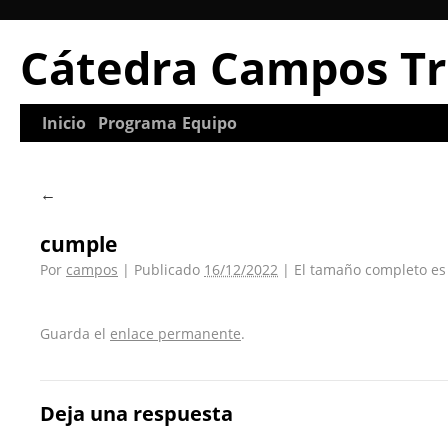
Cátedra Campos Tr
Inicio
Programa
Equipo
←
cumple
Por
campos
|
Publicado
16/12/2022
|
El tamaño completo e
Guarda el
enlace permanente
.
Deja una respuesta