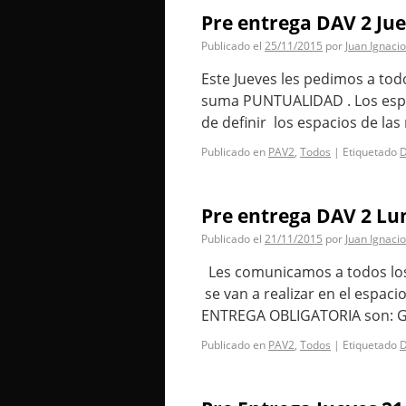
Pre entrega DAV 2 Ju
Publicado el
25/11/2015
por
Juan Ignacio
Este Jueves les pedimos a tod
suma PUNTUALIDAD . Los esper
de definir los espacios de la
Publicado en
PAV2
,
Todos
|
Etiquetado
D
Pre entrega DAV 2 Lu
Publicado el
21/11/2015
por
Juan Ignacio
Les comunicamos a todos los 
se van a realizar en el espaci
ENTREGA OBLIGATORIA son: 
Publicado en
PAV2
,
Todos
|
Etiquetado