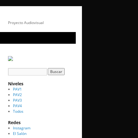
Proyecto Audiovisual
Niveles
PAV1
PAV2
PAV3
PAV4
Todos
Redes
Instagram
El Salón