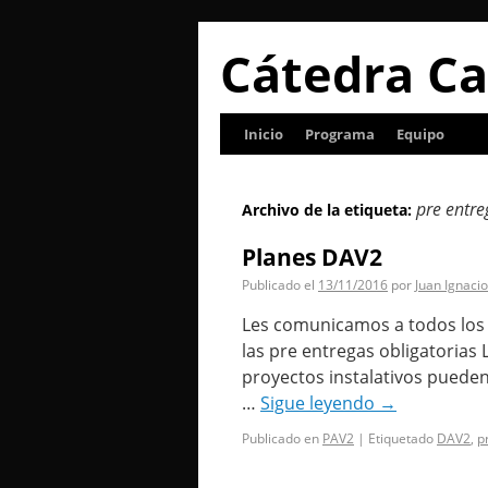
Cátedra Ca
Inicio
Programa
Equipo
pre entre
Archivo de la etiqueta:
Planes DAV2
Publicado el
13/11/2016
por
Juan Ignacio
Les comunicamos a todos los 
las pre entregas obligatorias
proyectos instalativos pueden
…
Sigue leyendo
→
Publicado en
PAV2
|
Etiquetado
DAV2
,
p