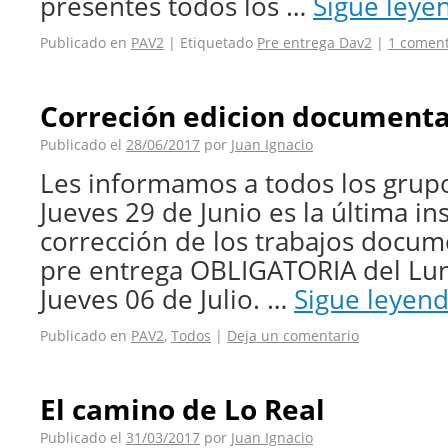
presentes todos los …
Sigue ley
Publicado en
PAV2
|
Etiquetado
Pre entrega Dav2
|
1 coment
Correción edicion documenta
Publicado el
28/06/2017
por
Juan Ignacio
Les informamos a todos los grup
Jueves 29 de Junio es la última in
corrección de los trabajos docum
pre entrega OBLIGATORIA del Lune
Jueves 06 de Julio. …
Sigue leyen
Publicado en
PAV2
,
Todos
|
Deja un comentario
El camino de Lo Real
Publicado el
31/03/2017
por
Juan Ignacio