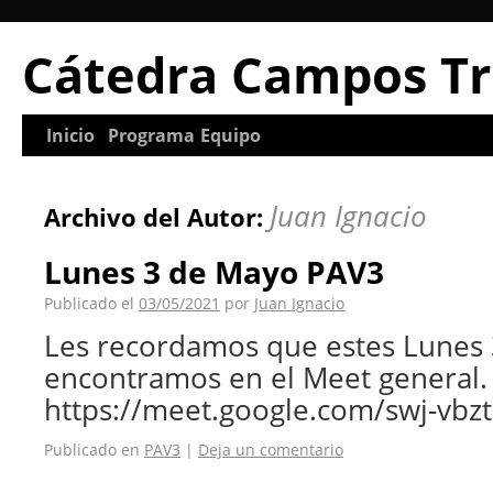
Cátedra Campos Tr
Inicio
Programa
Equipo
Juan Ignacio
Archivo del Autor:
Lunes 3 de Mayo PAV3
Publicado el
03/05/2021
por
Juan Ignacio
Les recordamos que estes Lunes
encontramos en el Meet general.
https://meet.google.com/swj-vbz
Publicado en
PAV3
|
Deja un comentario