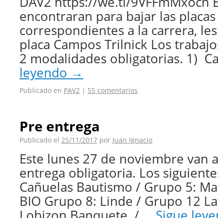
DAV2 https://we.tl/9VFFmMxocn E
encontraran para bajar las placa
correspondientes a la carrera, les
placa Campos Trilnick Los trabaj
2 modalidades obligatorias. 1) 
leyendo
→
Publicado en
PAV2
|
55 comentarios
Pre entrega
Publicado el
25/11/2017
por
Juan Ignacio
Este lunes 27 de noviembre van a 
entrega obligatoria. Los siguient
Cañuelas Bautismo / Grupo 5: M
BIO Grupo 8: Linde / Grupo 12 L
Lobizon Banquete / …
Sigue ley