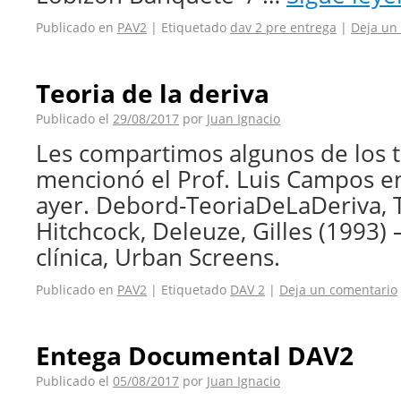
Publicado en
PAV2
|
Etiquetado
dav 2 pre entrega
|
Deja un
Teoria de la deriva
Publicado el
29/08/2017
por
Juan Ignacio
Les compartimos algunos de los 
mencionó el Prof. Luis Campos en
ayer. Debord-TeoriaDeLaDeriva, T
Hitchcock, Deleuze, Gilles (1993) –
clínica, Urban Screens.
Publicado en
PAV2
|
Etiquetado
DAV 2
|
Deja un comentario
Entega Documental DAV2
Publicado el
05/08/2017
por
Juan Ignacio