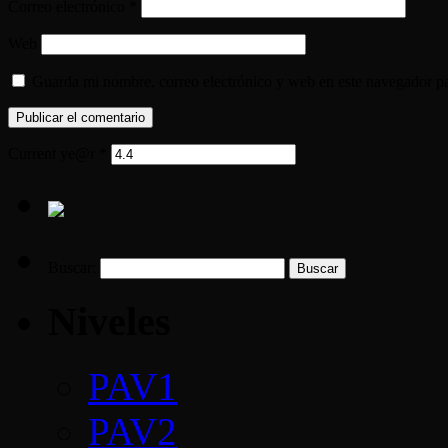
Correo electrónico
*
Web
Guarda mi nombre, correo electrónico y web en este navegador p
Current ye@r
*
Buscar:
Niveles
PAV1
PAV2