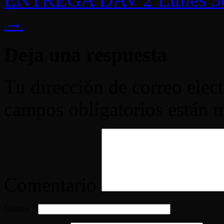
→
Deja una respuesta
Tu dirección de correo elec
campos obligatorios están
Comentario
Nombre
*