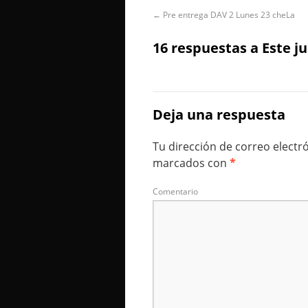
←
Pre entrega DAV 2 Lunes 23 cheLa
16 respuestas a
Este j
Deja una respuesta
Tu dirección de correo electr
marcados con
*
Comentario