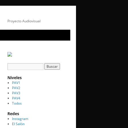
Proyecto Audiovisual
Niveles
PAV1
PAV2
PAV3
PAV4
Todos
Redes
Instagram
El Salón