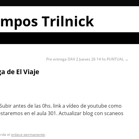
mpos Trilnick
Pre entrega DAV 2 Jueves 26 14 hs PUNTUAL
→
a de El Viaje
 Subir antes de las 0hs. link a vídeo de youtube como
staremos en el aula 301. Actualizar blog con scaneos
arda el
enlace permanente
.