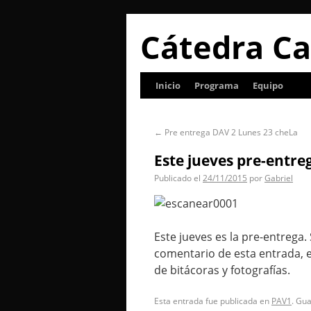
Cátedra Ca
Inicio
Programa
Equipo
←
Pre entrega DAV 2 Lunes 23 cheLa
Este jueves pre-entreg
Publicado el
24/11/2015
por
Gabriel
Este jueves es la pre-entrega.
comentario de esta entrada, e
de bitácoras y fotografías.
Esta entrada fue publicada en
PAV1
. Gu