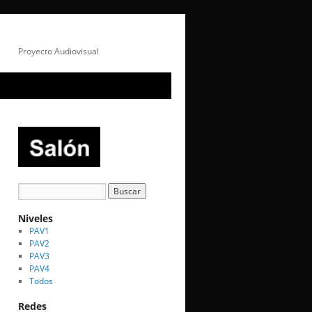
Proyecto Audiovisual
Niveles
PAV1
PAV2
PAV3
PAV4
Todos
Redes