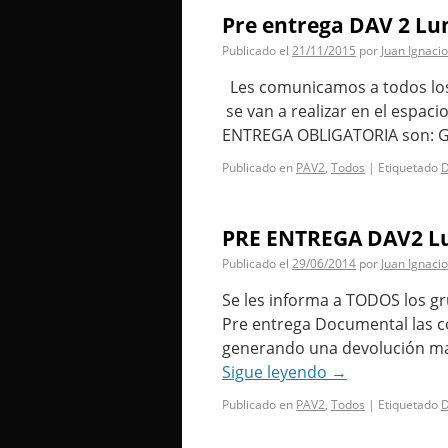
Pre entrega DAV 2 Lu
Publicado el
21/11/2015
por
Juan Ignacio
Les comunicamos a todos los 
se van a realizar en el espaci
ENTREGA OBLIGATORIA son: 
Publicado en
PAV2
,
Todos
|
Etiquetado
PRE ENTREGA DAV2 Lune
Publicado el
29/06/2014
por
Juan Ignacio
Se les informa a TODOS los g
Pre entrega Documental las co
generando una devolución mas 
Sigue leyendo
→
Publicado en
PAV2
,
Todos
|
Etiquetado