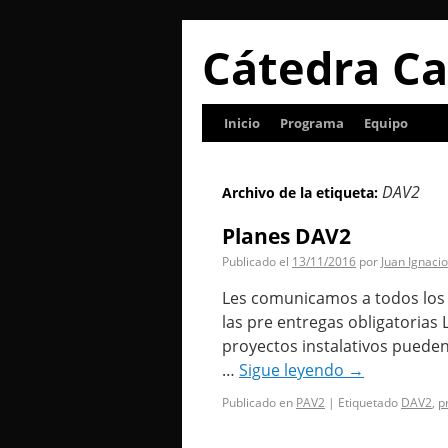
Cátedra Ca
Inicio
Programa
Equipo
DAV2
Archivo de la etiqueta:
Planes DAV2
Publicado el
13/11/2016
por
Juan Ignacio
Les comunicamos a todos los 
las pre entregas obligatorias
proyectos instalativos pueden
…
Sigue leyendo
→
Publicado en
PAV2
|
Etiquetado
DAV2
,
p