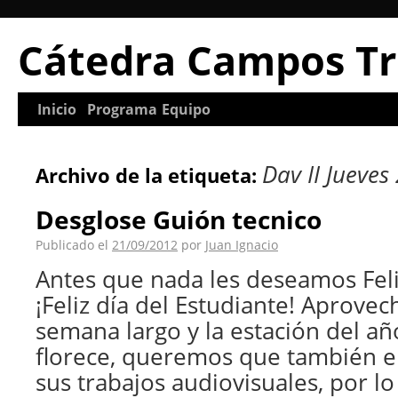
Cátedra Campos Tr
Inicio
Programa
Equipo
Dav II Jueves
Archivo de la etiqueta:
Desglose Guión tecnico
Publicado el
21/09/2012
por
Juan Ignacio
Antes que nada les deseamos Fel
¡Feliz día del Estudiante! Aprovec
semana largo y la estación del a
florece, queremos que también e
sus trabajos audiovisuales, por l