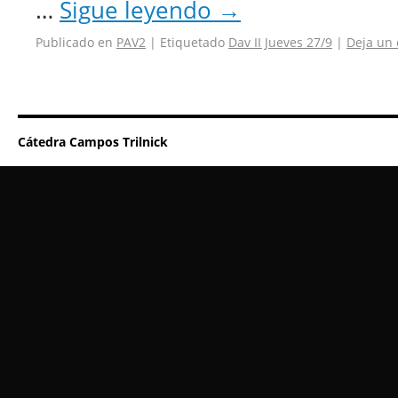
…
Sigue leyendo
→
Publicado en
PAV2
|
Etiquetado
Dav II Jueves 27/9
|
Deja un
Cátedra Campos Trilnick