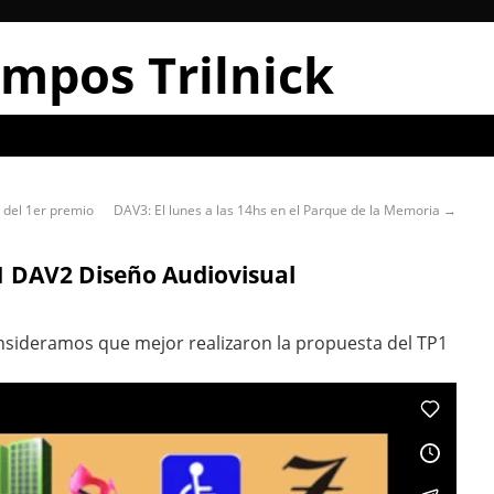
mpos Trilnick
 del 1er premio
DAV3: El lunes a las 14hs en el Parque de la Memoria
→
1 DAV2 Diseño Audiovisual
onsideramos que mejor realizaron la propuesta del TP1