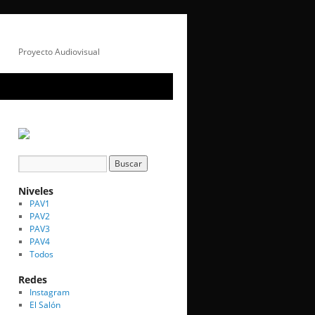
Proyecto Audiovisual
Niveles
PAV1
PAV2
PAV3
PAV4
Todos
Redes
Instagram
El Salón