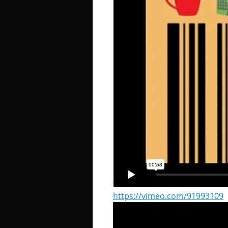
https://vimeo.com/91993109