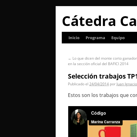
Cátedra Ca
Inicio
Programa
Equipo
←
Lo que dicen del monte corto ganador
en la sección oficial del BAFICI 2014
Selección trabajos TP
Publicado el
24/04/2014
por
Juan Ignacio
Estos son los trabajos que c