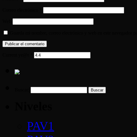
Correo electrónico
*
Web
Guarda mi nombre, correo electrónico y web en este navegador p
Current ye@r
*
Buscar:
Niveles
PAV1