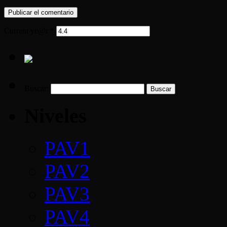
Current ye@r
*
Buscar:
Niveles
PAV1
PAV2
PAV3
PAV4