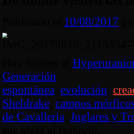
De donde vienen las i
Publicado el
10/08/2017
po
Hoy fuimos al
Hyperuranio
Generación
espontánea
,
evolución
,
crea
Sheldrake
,
campos mórfico
de Cavalleria
,
Juglares y T
sus ideas al respecto.