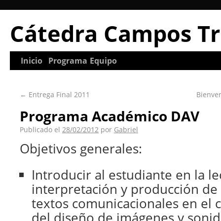
Cátedra Campos Tr
Inicio
Programa
Equipo
←
Entrega Final 2011
Bienve
Programa Académico DAV
Publicado el
28/02/2012
por
Gabriel
Objetivos generales:
Introducir al estudiante en la le
interpretación y producción de
textos comunicacionales en el 
del diseño de imágenes y sonido