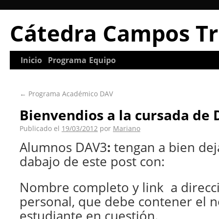
Cátedra Campos Tr
Inicio
Programa
Equipo
←
Programa Académico DAV
Bienvendios a la cursada de
Publicado el
19/03/2012
por
Mariano
Alumnos DAV3
:
tengan a bien dej
dabajo de este post con:
Nombre completo y link a direcc
personal, que debe contener el 
estudiante en cuestión.