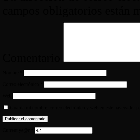
campos obligatorios están
Comentario
Nombre
*
Correo electrónico
*
Web
Guarda mi nombre, correo electrónico y web en este navegador p
Current ye@r
*