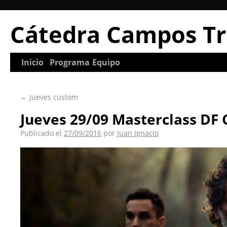
Cátedra Campos Tr
Inicio
Programa
Equipo
←
Jueves custom
Jueves 29/09 Masterclass DF 
Publicado el
27/09/2016
por
Juan Ignacio