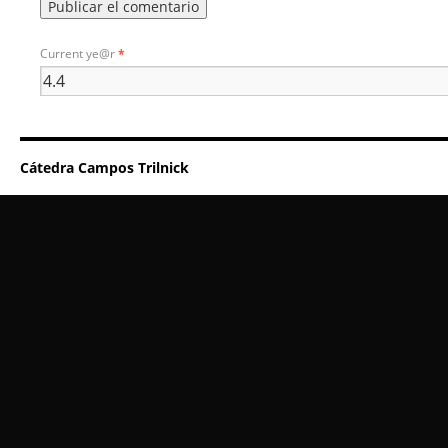
Current ye@r
*
Cátedra Campos Trilnick