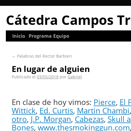
Cátedra Campos Tr
Inicio
Programa
Equipo
←
Palabras del Rector Barbieri
En lugar de alguien
Publicado el
03/05/2018
por
Gabriel
En clase de hoy vimos:
Pierce
,
El
Wittick
,
Ed. Curtis
,
Martin Chambi
otro
,
J.P. Morgan
,
Cabezas
,
Skull 
Bones
,
www.thesmokinggun.com