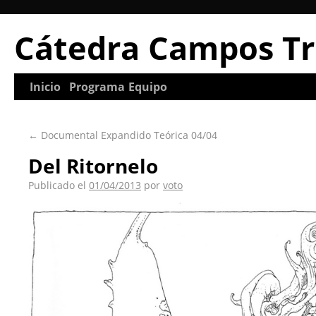
Cátedra Campos Tr
Inicio
Programa
Equipo
←
Documental Expandido Teórica 04/04
Del Ritornelo
Publicado el
01/04/2013
por
voto