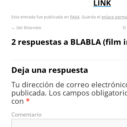
LINK
Esta entrada fue publicada en
PAV4
. Guarda el
enlace perm
←
Del Ritornelo
E
2 respuestas a
BLABLA (film i
Deja una respuesta
Tu dirección de correo electrónic
publicada.
Los campos obligatori
con
*
Comentario