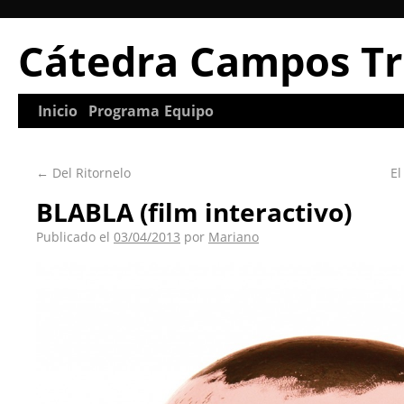
Cátedra Campos Tr
Inicio
Programa
Equipo
←
Del Ritornelo
E
BLABLA (film interactivo)
Publicado el
03/04/2013
por
Mariano