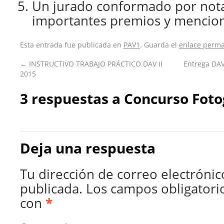
Un jurado conformado por nota
importantes premios y mencio
Esta entrada fue publicada en
PAV1
. Guarda el
enlace perm
←
INSTRUCTIVO TRABAJO PRÁCTICO DAV II
Entrega DAV
2015
3 respuestas a
Concurso Foto
Deja una respuesta
Tu dirección de correo electrónic
publicada.
Los campos obligatori
con
*