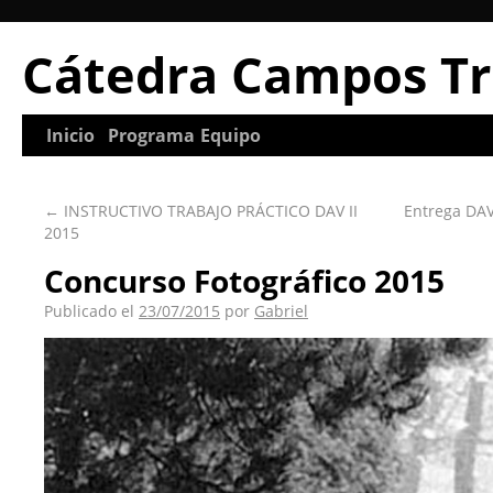
Cátedra Campos Tr
Inicio
Programa
Equipo
←
INSTRUCTIVO TRABAJO PRÁCTICO DAV II
Entrega DAV
2015
Concurso Fotográfico 2015
Publicado el
23/07/2015
por
Gabriel