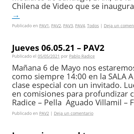
Chilena de Video que se inaugur
→
Publicado en
PAV1
,
PAV2
,
PAV3
,
PAV4
,
Todos
|
Deja un comen
Jueves 06.05.21 – PAV2
Publicado el
05/05/2021
por
Pablo Radice
Mañana 6 de Mayo nos estaremo
como siempre 14:00 en la SALA A
clase especial con un invitado. 
en comisiones para profundizar co
Radice – Pella Aguado Villamil – 
Publicado en
PAV2
|
Deja un comentario