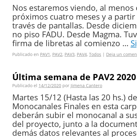
Nos estaremos viendo, al menos 
próximos cuatro meses y a partir d
través de pantallas. Desde dicie
no piso FADU. Desde Magma. Tuve
firma de libretas al comienzo …
S
Publicado en
PAV1
,
PAV2
,
PAV3
,
PAV4
,
Todos
|
Deja un comen
Última semana de PAV2 2020
Publicado el
14/12/2020
por
Jimena Cantero
Martes 15/12 (Hasta las 20 hs.) d
Monocanales Finales en esta car
deberán subir el monocanal a sus
del proyecto, junto a la documenta
demás datos relevantes al proces