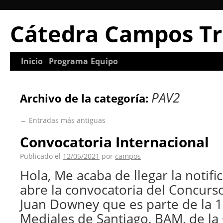
Cátedra Campos Tr
Inicio
Programa
Equipo
PAV2
Archivo de la categoría:
←
Entradas más antiguas
Convocatoria Internacional
Publicado el
12/05/2021
por
campos
Hola, Me acaba de llegar la notifi
abre la convocatoria del Concurso
Juan Downey que es parte de la 1
Mediales de Santiago, BAM, de la