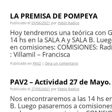
LA PREMISA DE POMPEYA
Publicado el
03/06/2021
por
Pablo Radice
Hoy tendremos una teórica con Ga
14 hs en la SALA A y SALA B. Lu
en comisiones: COMISIONES: Radi
: Villamil – Francisca
Publicado en
PAV2
|
Deja un comentario
PAV2 – Actividad 27 de Mayo.
Publicado el
27/05/2021
por
Pablo Radice
Nos encontraremos a las 14 hs en
B. Luego pasaremos a comisiones