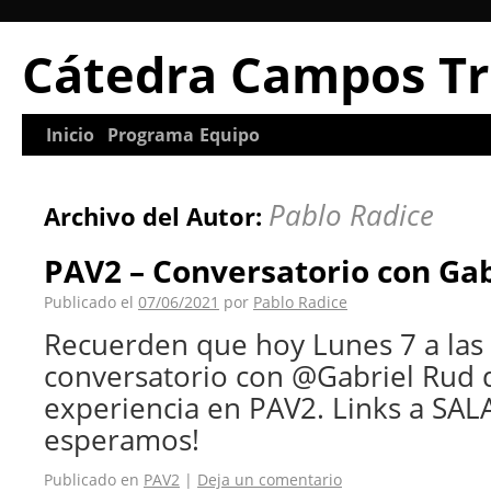
Cátedra Campos Tr
Inicio
Programa
Equipo
Pablo Radice
Archivo del Autor:
PAV2 – Conversatorio con Gab
Publicado el
07/06/2021
por
Pablo Radice
Recuerden que hoy Lunes 7 a las
conversatorio con @Gabriel Rud d
experiencia en PAV2. Links a SALA
esperamos!
Publicado en
PAV2
|
Deja un comentario