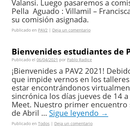
Valansi. Luego pasaremos a comis
Pella Aguado : Villamil – Francis
su comisión asignada.
Publicado en
PAV2
|
Deja un comentario
Bienvenides estudiantes de 
Publicado el
06/04/2021
por
Pablo Radice
¡Bienvenides a PAV2 2021! Debido
que impide vernos en los tallere
estar encontrándonos virtualme
sincrónica los días jueves de 14 a
Meet. Nuestro primer encuentro s
de Abril …
Sigue leyendo
→
Publicado en
Todos
|
Deja un comentario