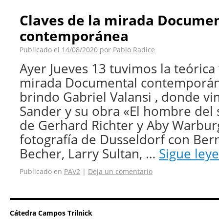
Claves de la mirada Documen
contemporánea
Publicado el
14/08/2020
por
Pablo Radice
Ayer Jueves 13 tuvimos la teórica 
mirada Documental contemporán
brindo Gabriel Valansi , donde vi
Sander y su obra «El hombre del s
de Gerhard Richter y Aby Warburg
fotografía de Dusseldorf con Bern
Becher, Larry Sultan, …
Sigue le
Publicado en
PAV2
|
Deja un comentario
Cátedra Campos Trilnick