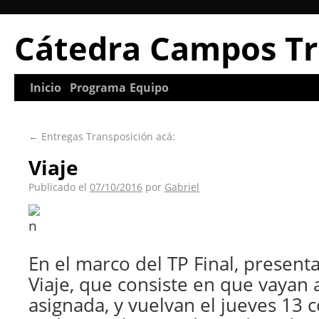
Cátedra Campos Tr
Inicio
Programa
Equipo
←
Entregas Transposición acá:
Viaje
Publicado el
07/10/2016
por
Gabriel
En el marco del TP Final, present
Viaje, que consiste en que vayan a
asignada, y vuelvan el jueves 13 c