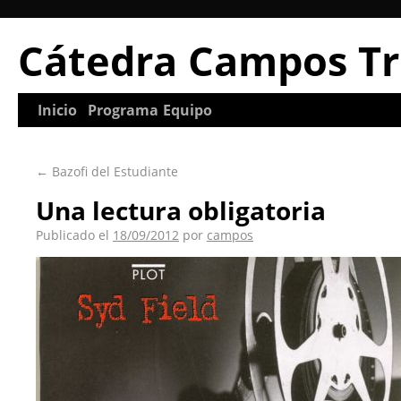
Cátedra Campos Tr
Inicio
Programa
Equipo
←
Bazofi del Estudiante
Una lectura obligatoria
Publicado el
18/09/2012
por
campos