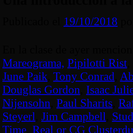
Una introducción a la
Publicado el
19/10/2018
po
En la clase de ayer mencio
Mareograma,
Pipilotti Rist
,
June Paik
,
T
ony Conrad
,
Ab
Douglas Gordon
,
Isaac Juli
Nijensohn
,
Paul Sharits
,
Ra
Steyerl
,
Jim Campbell
,
Stud
Time
,
Real or CG
,
Clusterd