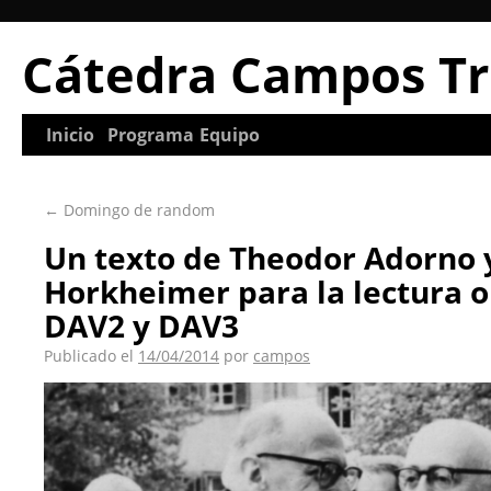
Cátedra Campos Tr
Inicio
Programa
Equipo
←
Domingo de random
Un texto de Theodor Adorno 
Horkheimer para la lectura o
DAV2 y DAV3
Publicado el
14/04/2014
por
campos