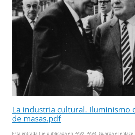
La industria cultural. Iluminismo
de masas.pdf
Esta entrada fue publicada en
PAV2
,
PAV4
. Guarda el
enlace