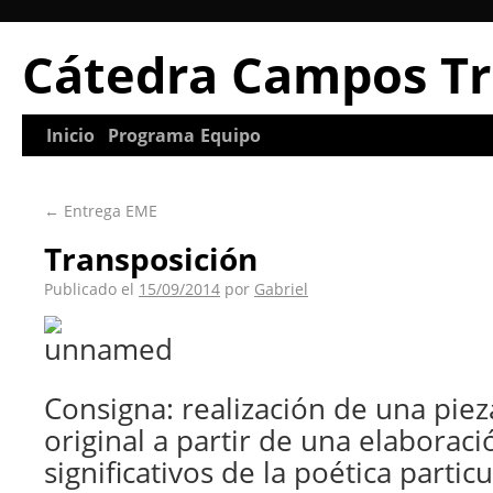
Cátedra Campos Tr
Inicio
Programa
Equipo
←
Entrega EME
Transposición
Publicado el
15/09/2014
por
Gabriel
Consigna: realización de una piez
original a partir de una elaborac
significativos de la poética particu