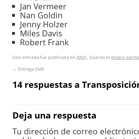
Jan Vermeer
Nan Goldin
Jenny Holzer
Miles Davis
Robert Frank
Esta entrada fue publicada en
PAV1
. Guarda el
enlace perm
←
Entrega EME
14 respuestas a
Transposició
Deja una respuesta
Tu dirección de correo electrónic