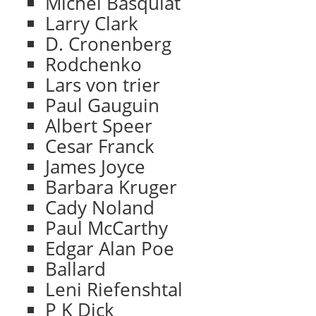
Michel Basquiat
Larry Clark
D. Cronenberg
Rodchenko
Lars von trier
Paul Gauguin
Albert Speer
Cesar Franck
James Joyce
Barbara Kruger
Cady Noland
Paul McCarthy
Edgar Alan Poe
Ballard
Leni Riefenshtal
P K Dick