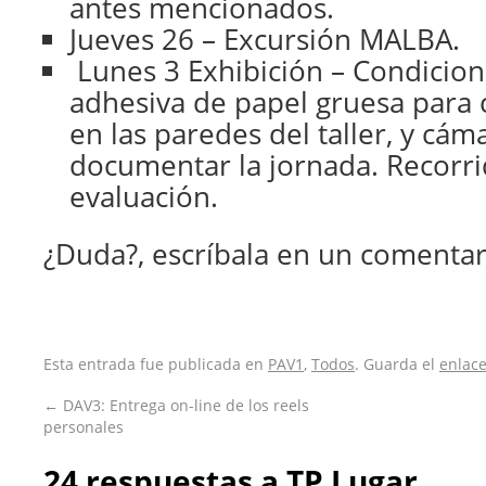
antes mencionados.
Jueves 26 – Excursión MALBA.
Lunes 3 Exhibición – Condicione
adhesiva de papel gruesa para 
en las paredes del taller, y cám
documentar la jornada. Recorri
evaluación.
¿Duda?, escríbala en un comentar
Esta entrada fue publicada en
PAV1
,
Todos
. Guarda el
enlac
←
DAV3: Entrega on-line de los reels
personales
24 respuestas a
TP Lugar