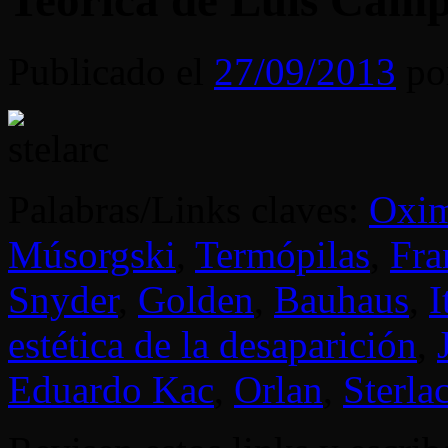
Teórica de Luis Cam
Publicado el
27/09/2013
po
Palabras/Links claves:
Oxi
Músorgski
,
Termópilas
,
Fra
Snyder
,
Golden
,
Bauhaus
,
I
estética de la desaparición
,
Eduardo Kac
,
Orlan
,
Sterla