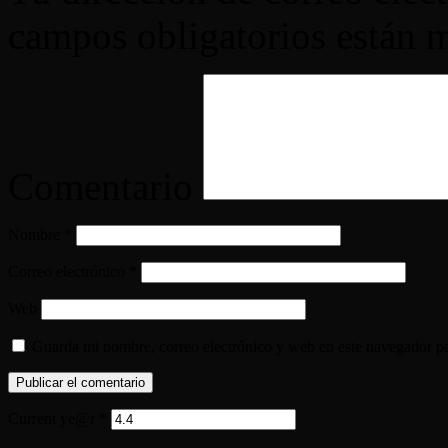
campos obligatorios están
Comentario
Nombre
*
Correo electrónico
*
Web
Guarda mi nombre, correo electrónico y web en este navegador p
Current ye@r
*