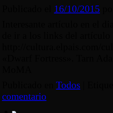
Publicado el
16/10/2015
po
Interesante artículo en el d
de ir a los links del artícul
http://cultura.elpais.com/
«Dwarf Fortress». Tarn Ad
MoMA
Publicado en
Todos
|
Etiqu
comentario