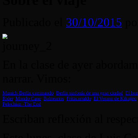
Sobre el viaje
Publicado el
30/10/2015
po
En la clase de ayer abordamo
narrar. Vimos:
Munich-Berlín caminando
,
Berlín sinfonía de una gran ciudad
,
El hom
Rider
,
Mondo Cane
,
Balnearios
,
Fritzcarraldo
,
El Verano de Kikujiro
Pelechian -The End
.
Escriban reflexión al respec
Este lunes, clase de Luis C