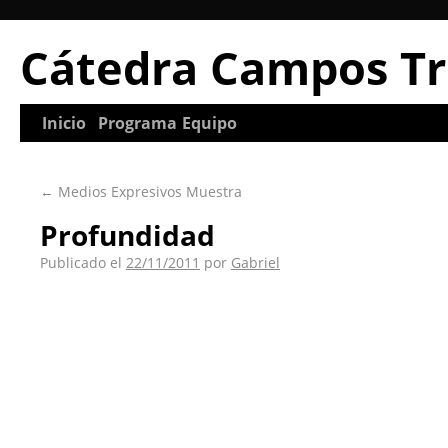
Cátedra Campos Tr
Inicio
Programa
Equipo
←
Medios Expresivos Muestra
Profundidad
Publicado el
22/11/2011
por
Gabriel