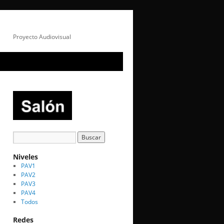
Proyecto Audiovisual
Niveles
PAV1
PAV2
PAV3
PAV4
Todos
Redes