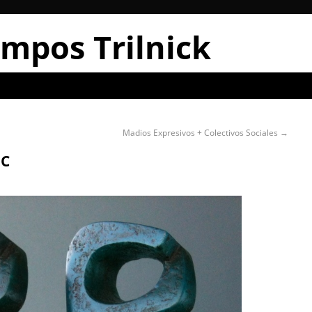
mpos Trilnick
Madios Expresivos + Colectivos Sociales
→
EC