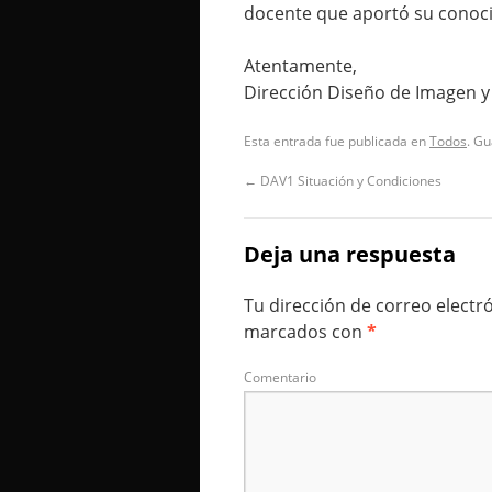
docente que aportó su conoci
Atentamente,
Dirección Diseño de Imagen y
Esta entrada fue publicada en
Todos
. G
←
DAV1 Situación y Condiciones
Deja una respuesta
Tu dirección de correo electr
marcados con
*
Comentario