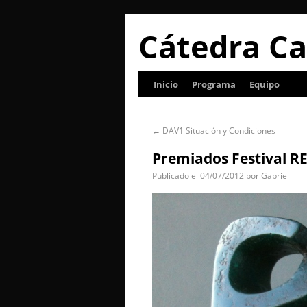
Cátedra Ca
Inicio
Programa
Equipo
←
DAV1 Situación y Condiciones
Premiados Festival R
Publicado el
04/07/2012
por
Gabriel