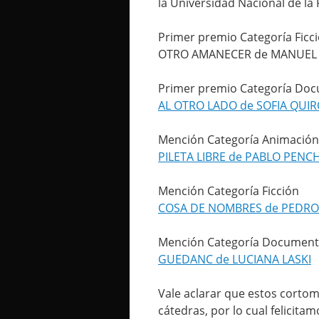
la Universidad Nacional de la
Primer premio Categoría Ficc
OTRO AMANECER de MANUEL
Primer premio Categoría Do
AL OTRO LADO de SOFIA QUI
Mención Categoría Animación
PILETA LIBRE de PABLO PEN
Mención Categoría Ficción
COSA DE NOMBRES de PEDR
Mención Categoría Document
GUEDANC de LUCIANA LASKI
Vale aclarar que estos cortom
cátedras, por lo cual felicita