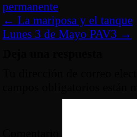
permanente
.
←
La mariposa y el tanque
Lunes 3 de Mayo PAV3
→
Deja una respuesta
Tu dirección de correo elec
campos obligatorios están
Comentario