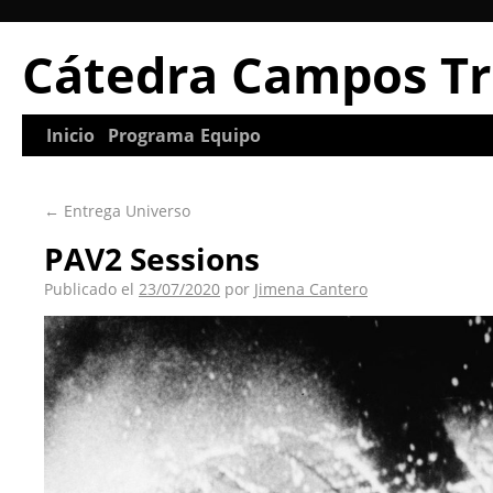
Cátedra Campos Tr
Inicio
Programa
Equipo
←
Entrega Universo
PAV2 Sessions
Publicado el
23/07/2020
por
Jimena Cantero