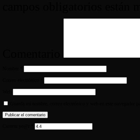
campos obligatorios están
Comentario
Nombre
*
Correo electrónico
*
Web
Guarda mi nombre, correo electrónico y web en este navegador p
Current ye@r
*