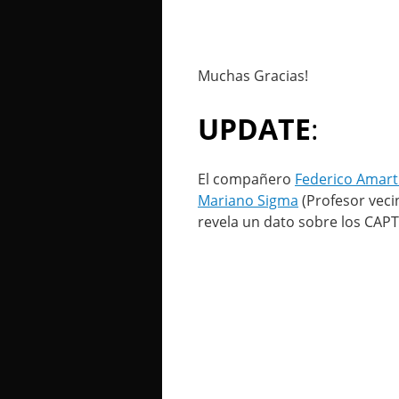
Muchas Gracias!
UPDATE
:
El compañero
Federico Amart
Mariano Sigma
(Profesor veci
revela un dato sobre los CAP