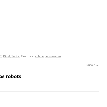
2
,
PAV4
,
Todos
. Guarda el
enlace permanente
.
Paisaje
→
s robots