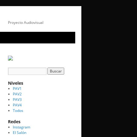
Proyecto Audiovisual
Niveles
PAV1
PAV2
PAV3
PAV4
Todos
Redes
Instagram
El Salón