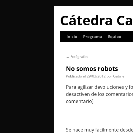
Cátedra Ca
Inicio
Programa
Equipo
←
Fotógrafos
No somos robots
Publicado el
29/03/2012
por
Gabriel
Para agilizar devoluciones y f
desactiven de los comentarios
comentario)
Se hace muy fácilmente desde