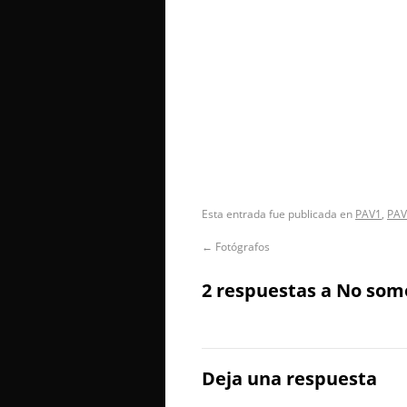
Esta entrada fue publicada en
PAV1
,
PAV
←
Fotógrafos
2 respuestas a
No somo
Deja una respuesta