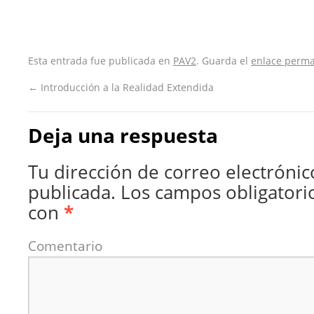
Esta entrada fue publicada en
PAV2
. Guarda el
enlace perm
←
Introducción a la Realidad Extendida
Deja una respuesta
Tu dirección de correo electrónic
publicada.
Los campos obligatori
con
*
Comentario