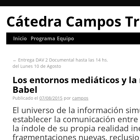
Cátedra Campos Tr
Inicio
Programa
Equipo
←
Entrega DAV 2 Documental hasta las 14 hs.
del Lunes 10 de Agosto
Los entornos mediáticos y la
Babel
Publicado el
07/08/2015
por
campos
El universo de la información simu
establecer la comunicación entre
la índole de su propia realidad i
fragmentaciones nuevas, reclusio