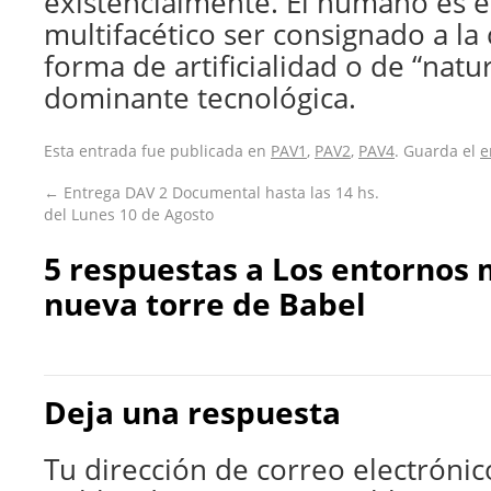
existencialmente. El humano es e
multifacético ser consignado a la 
forma de artificialidad o de “natur
dominante tecnológica.
Esta entrada fue publicada en
PAV1
,
PAV2
,
PAV4
. Guarda el
e
←
Entrega DAV 2 Documental hasta las 14 hs.
del Lunes 10 de Agosto
5 respuestas a
Los entornos m
nueva torre de Babel
Deja una respuesta
Tu dirección de correo electrónic