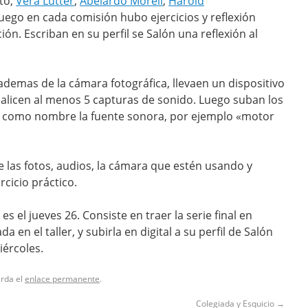
to,
Vera Lutter
,
Abelardo Morell
,
Harold
Luego en cada comisión hubo ejercicios y reflexión
ón. Escriban en su perfil se Salón una reflexión al
ademas de la cámara fotográfica, llevaen un dispositivo
alicen al menos 5 capturas de sonido. Luego suban los
s como nombre la fuente sonora, por ejemplo «motor
e las fotos, audios, la cámara que estén usando y
rcicio práctico.
s el jueves 26. Consiste en traer la serie final en
a en el taller, y subirla en digital a su perfil de Salón
iércoles.
arda el
enlace permanente
.
Colegiada y Esquicio
→