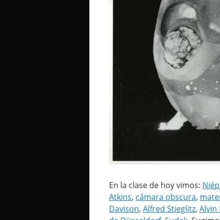
En la clase de hoy vimos:
Niép
Atkins
,
cámara obscura
,
mater
Davison
,
Alfred Stieglitz
,
Alvin