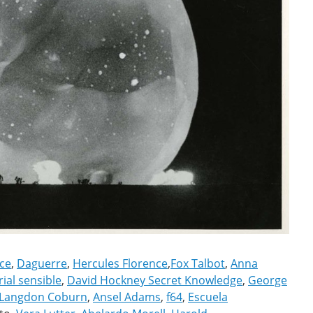
ce
,
Daguerre
,
Hercules Florence
,
Fox Talbot
,
Anna
ial sensible
,
David Hockney Secret Knowledge
,
George
 Langdon Coburn
,
Ansel Adams
,
f64
,
Escuela