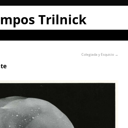
mpos Trilnick
Colegiada y Esquicio
→
nte