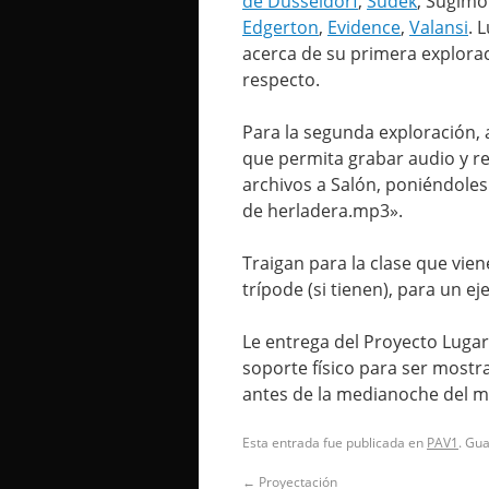
de Düsseldorf
,
Sudek
, Sugimo
Edgerton
,
Evidence
,
Valansi
. 
acerca de su primera exploraci
respecto.
Para la segunda exploración, 
que permita grabar audio y re
archivos a Salón, poniéndole
de herladera.mp3».
Traigan para la clase que vien
trípode (si tienen), para un eje
Le entrega del Proyecto Lugar e
soporte físico para ser mostrad
antes de la medianoche del m
Esta entrada fue publicada en
PAV1
. Gu
←
Proyectación