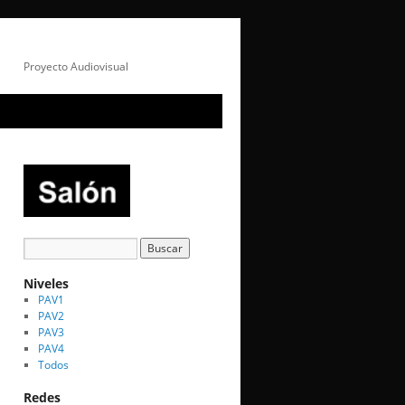
Proyecto Audiovisual
Niveles
PAV1
PAV2
PAV3
PAV4
Todos
Redes