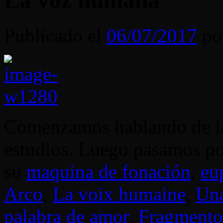
La voz humana
Publicado el
06/07/2017
po
Comenzamos hablando de la
estudios. Luego pasamos p
su
maquina de fonación
,
eu
Arco
,
La voix humaine
,
Un
palabra de amor
,
Fragmentos