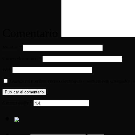
Comentario
Nombre
*
Correo electrónico
*
Web
Guarda mi nombre, correo electrónico y web en este navegador p
Current ye@r
*