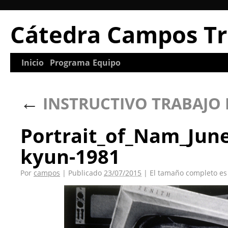
Cátedra Campos Tr
Inicio
Programa
Equipo
←
INSTRUCTIVO TRABAJO P
Portrait_of_Nam_Jun
kyun-1981
Por
campos
|
Publicado
23/07/2015
|
El tamaño completo e