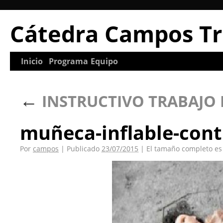
Cátedra Campos Tr
Inicio
Programa
Equipo
←
INSTRUCTIVO TRABAJO P
muñeca-inflable-cont
Por
campos
|
Publicado
23/07/2015
|
El tamaño completo e