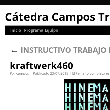
Cátedra Campos Tr
Inicio
Programa
Equipo
←
INSTRUCTIVO TRABAJO P
kraftwerk460
Por
campos
|
Publicado
23/07/2015
|
El tamaño completo e