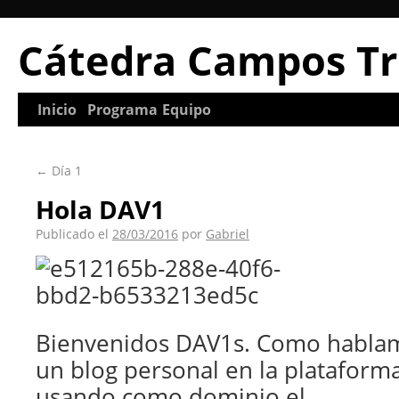
Cátedra Campos Tr
Inicio
Programa
Equipo
←
Día 1
Hola DAV1
Publicado el
28/03/2016
por
Gabriel
Bienvenidos DAV1s. Como hablam
un blog personal en la plataform
usando como dominio el