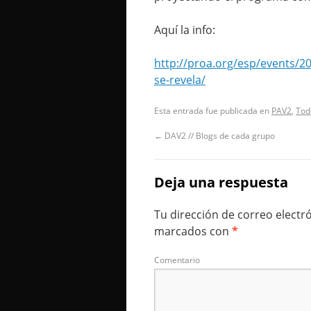
Aquí la info:
http://proa.org/esp/events/20
se-revela/
Esta entrada fue publicada en
PAV2
,
Tod
←
DAV2 // Blogs de cada grupo
Deja una respuesta
Tu dirección de correo electr
marcados con
*
Comentario