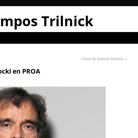
mpos Trilnick
Clase de Gabriel Valansi
→
ocki en PROA