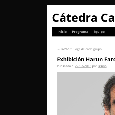
Cátedra Ca
Inicio
Programa
Equipo
←
DAV2 // Blogs de cada grupo
Exhibición Harun Far
Publicado el
22/03/2013
por
Bruno