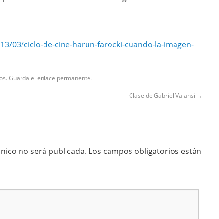
13/03/ciclo-de-cine-harun-farocki-cuando-la-imagen-
os
. Guarda el
enlace permanente
.
Clase de Gabriel Valansi
→
ónico no será publicada.
Los campos obligatorios están