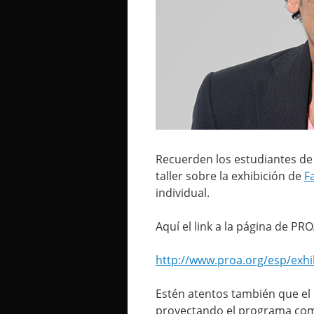
Recuerden los estudiantes de 
taller sobre la exhibición de
F
individual.
Aquí el link a la página de P
http://www.proa.org/esp/exhi
Estén atentos también que el 
proyectando el programa comp