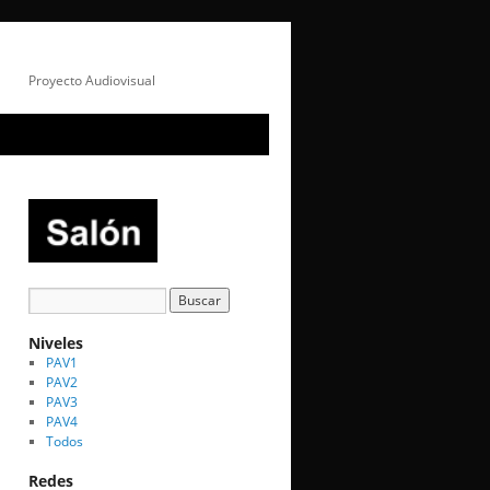
Proyecto Audiovisual
Niveles
PAV1
PAV2
PAV3
PAV4
Todos
Redes