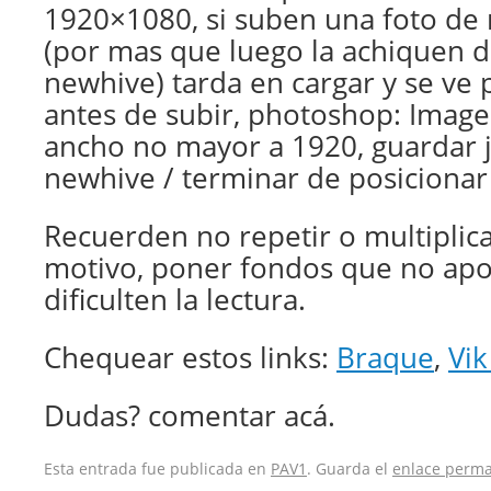
1920×1080, si suben una foto de
(por mas que luego la achiquen d
newhive) tarda en cargar y se ve 
antes de subir, photoshop: Image 
ancho no mayor a 1920, guardar j
newhive / terminar de posicionar 
Recuerden no repetir o multiplic
motivo, poner fondos que no apo
dificulten la lectura.
Chequear estos links:
Braque
,
Vik
Dudas? comentar acá.
Esta entrada fue publicada en
PAV1
. Guarda el
enlace perm