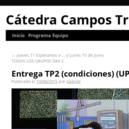
Cátedra Campos Tr
Inicio
Programa
Equipo
←
Jueves 11 Esperamos a … y Lunes 15 de Junio
TODOS LOS GRUPOS DAV 2
Entrega TP2 (condiciones) (U
Publicado el
10/06/2015
por
Gabriel